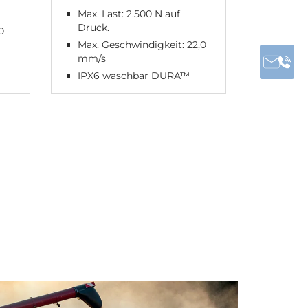
Max. Last: 2.500 N auf
Max. La
Druck.
0
Max. G
Max. Geschwindigkeit: 22,0
mm/s
mm/s
IPX6
IPX6 waschbar DURA™