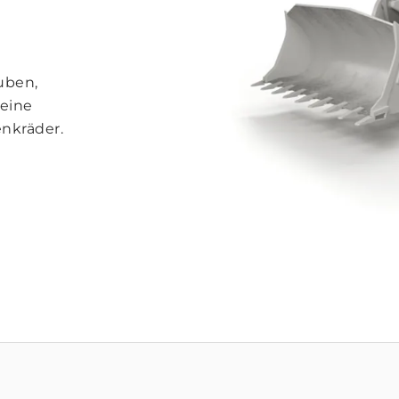
uben,
 eine
nkräder.