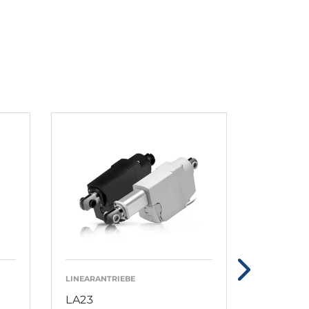
LINEARANTRIEBE
LINEARANT
LA23
LA30