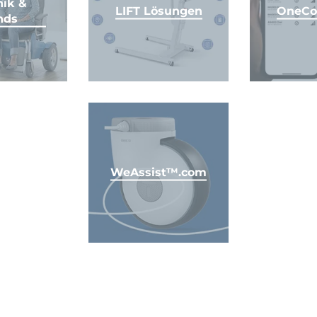
nik &
LIFT Lösungen
OneCo
nds
WeAssist™.com