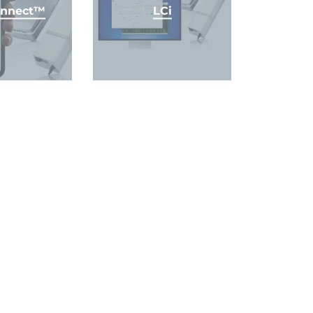
nnect™
LCi