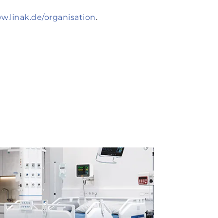
w.linak.de/organisation
.