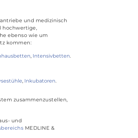
rantriebe und medizinisch
d hochwertige,
ache ebenso wie um
atz kommen:
nhausbetten
,
Intensivbetten
.
ysestühle
,
Inkubatoren
.
ystem zusammenzustellen,
aus- und
sbereichs
MEDLINE &