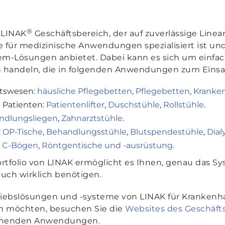
®
 LINAK
Geschäftsbereich, der auf zuverlässige Linea
 für medizinische Anwendungen spezialisiert ist un
tem-Lösungen anbietet. Dabei kann es sich um einf
 handeln, die in folgenden Anwendungen zum Eins
itswesen:
häusliche Pflegebetten
,
Pflegebetten
,
Kranke
n Patienten:
Patientenlifter
,
Duschstühle
,
Rollstühle
.
ndlungsliegen
,
Zahnarztstühle
.
:
OP-Tische
,
Behandlungsstühle
,
Blutspendestühle
,
Dial
:
C-Bögen
,
Röntgentische und -ausrüstung
.
tfolio von LINAK ermöglicht es Ihnen, genau das S
uch wirklich benötigen.
riebslösungen und -systeme von LINAK für Krankenh
n möchten, besuchen Sie die
Websites des Geschäft
echenden Anwendungen.