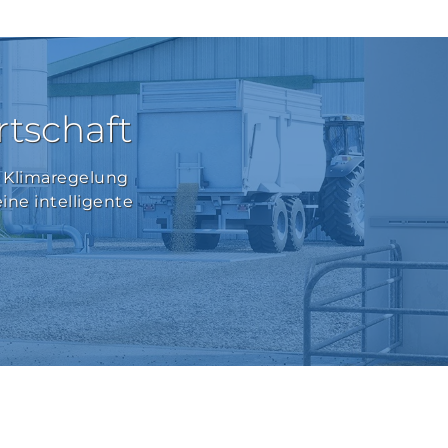
rtschaft
ie Klimaregelung
ine intelligente