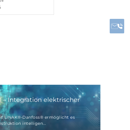
/s
6
– Integration elektrischer
t LINAK®-Danfoss® ermöglicht es
struktion intelligen...