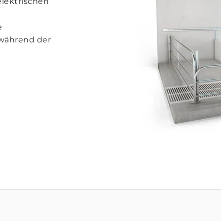
elektrischen
e
 während der