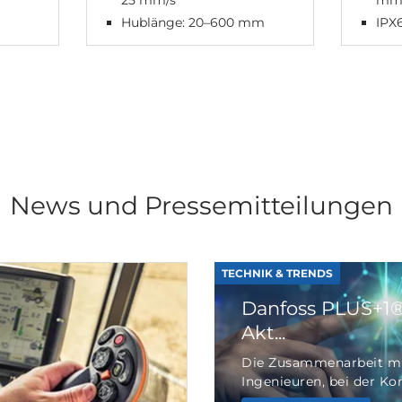
25 mm/s
mm
m
Hublänge: 20–600 mm
IPX
News und Pressemitteilungen
TECHNIK & TRENDS
Danfoss PLUS+1® 
Akt...
Die Zusammenarbeit mi
Ingenieuren, bei der Kon