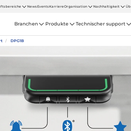
ftsbereiche
News
Events
Karriere
Organisation
Nachhaltigkeit
Üb
Branchen
Produkte
Technischer support
rt
DPG1B