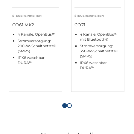
STEUEREINHEITEN
STEUEREINHEITEN
CO61 MK2
CO71
4 Kanäle, OpenBus™
4 Kanäle, OpenBus™
mit Bluetooth®
Stromversorgung:
200-W-Schaltnetzteil
Stromversorgung:
(SMPS)
350-W-Schaltnetzteil
(SMPS)
IPX6 waschbar
DURA™
IPX6 waschbar
DURA™