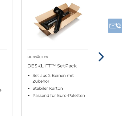
HUBSÄULEN
HUBSÄULE
DESKLIFT™ SetPack
DL6
Set aus 2 Beinen mit
Rechte
Zubehör
Dreitei
g
Stabiler Karton
Motor
e
Passend für Euro-Paletten
n