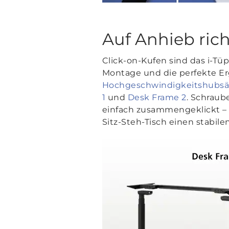
Auf Anhieb rich
Click-on-Kufen sind das i-Tü
Montage und die perfekte E
Hochgeschwindigkeitshubsä
1
und
Desk Frame 2
. Schraub
einfach zusammengeklickt – u
Sitz-Steh-Tisch einen stabi