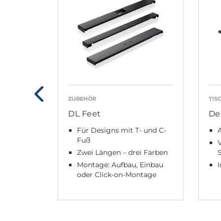
ZUBEHÖR
TIS
DL Feet
De
Für Designs mit T- und C-
A
Fuß
V
Zwei Längen – drei Farben
S
Montage: Aufbau, Einbau
I
oder Click-on-Montage