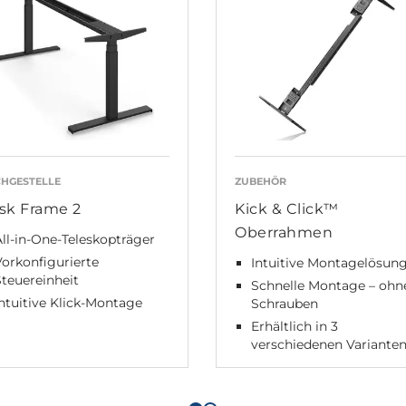
CHGESTELLE
ZUBEHÖR
sk Frame 2
Kick & Click™
Oberrahmen
ll-in-One-Teleskopträger
orkonfigurierte
Intuitive Montagelösun
teuereinheit
Schnelle Montage – ohn
ntuitive Klick-Montage
Schrauben
Erhältlich in 3
verschiedenen Variante