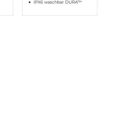
IPX6 waschbar DURA™
Bis zu
n