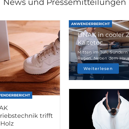
News und Pressemitteilungen
ANWENDERBERICHT
LINAK in cooler
Kältetec...
Mitten im Juli, Sundern
Regen. Neben dem Haupt
Weiterlesen
ENDERBERICHT
NAK
riebstechnik trifft
 Holz