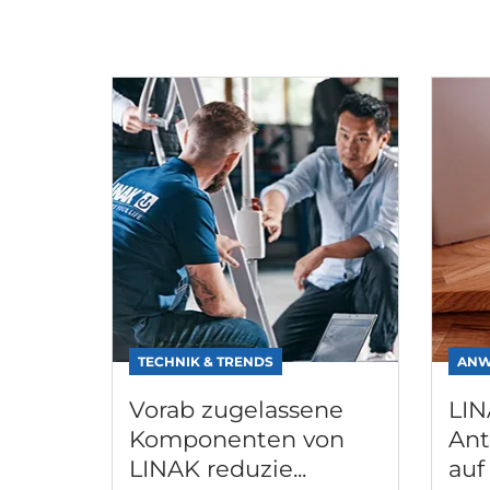
TECHNIK & TRENDS
ANW
Vorab zugelassene
LI
Komponenten von
Ant
LINAK reduzie...
auf