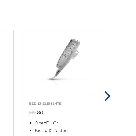
BEDIENELEMENTE
BEDIENEL
HB80
HL70
OpenBus™
OpenB
Bis zu 12 Tasten
Bis zu 