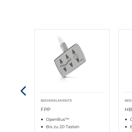
BEDIENELEMENTE
BED
FPP
HB
OpenBus™
Bis zu 20 Tasten
B