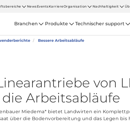
ftsbereiche
News
Events
Karriere
Organisation
Nachhaltigkeit
Üb
Branchen
Produkte
Technischer support
enderberichte
Bessere Arbeitsabläufe
inearantriebe von 
 die Arbeitsabläufe
nenbauer Miedema* bietet Landwirten ein Komplett
saat über die Bodenvorbereitung und das Legen bis 