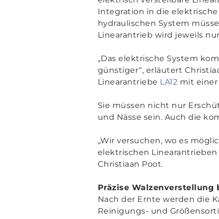
Integration in die elektrisc
hydraulischen System müssen
Linearantrieb wird jeweils nu
„
Das elektrische System ko
günstiger
“, erläutert Chris
Linearantriebe
LA12
mit einer
Sie müssen nicht nur Ersch
und Nässe sein. Auch die ko
„
Wir versuchen, wo es möglich
elektrischen Linearantrieben
Christiaan Poot.
Präzise Walzenverstellung 
Nach der Ernte werden die K
Reinigungs- und Größensorti