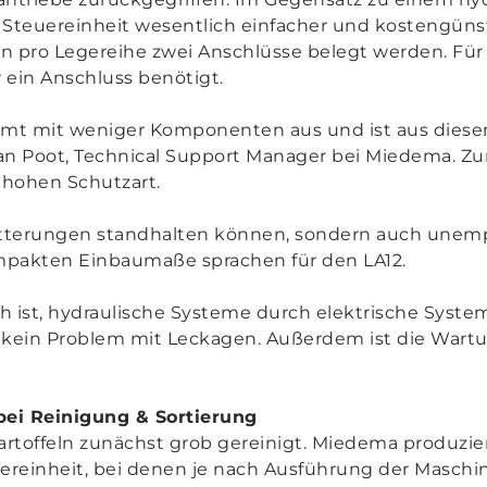
he Steuereinheit wesentlich einfacher und kostengüns
 pro Legereihe zwei Anschlüsse belegt werden. Für 
r ein Anschluss benötigt.
mmt mit weniger Komponenten aus und ist aus dies
tiaan Poot, Technical Support Manager bei Miedema.
 hohen Schutzart.
ütterungen standhalten können, sondern auch unem
mpakten Einbaumaße sprachen für den LA12.
 ist, hydraulische Systeme durch elektrische System
 kein Problem mit Leckagen. Außerdem ist die Wartu
bei Reinigung & Sortierung
artoffeln zunächst grob gereinigt. Miedema produzi
ereinheit, bei denen je nach Ausführung der Maschi