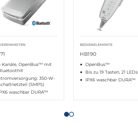
UEREINHEITEN
BEDIENELEMENTE
71
HB190
4 Kanäle, OpenBus™ mit
OpenBus™
Bluetooth®
Bis zu 19 Tasten, 21 LEDs
Stromversorgung: 350-W-
IPX6 waschbar DURA™
chaltnetzteil (SMPS)
IPX6 waschbar DURA™