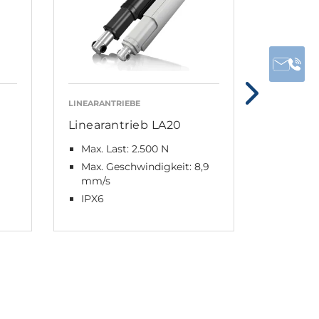
LINEARANTRIEBE
LINEARANT
Linearantrieb LA20
LA23
Max. Last: 2.500 N
Max. La
Druck.
Max. Geschwindigkeit: 8,9
mm/s
Max. G
mm/s
IPX6
IPX6 