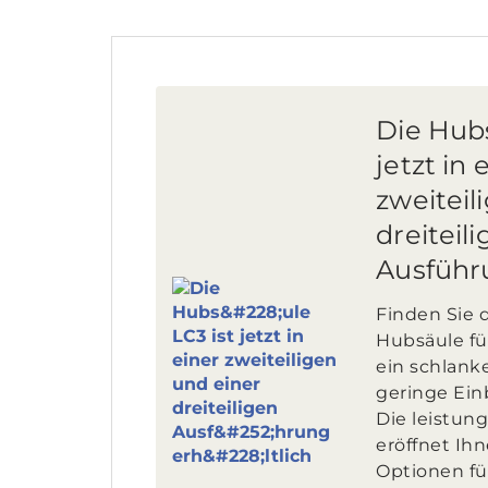
Die Hubs
jetzt in 
zweiteil
dreiteil
Ausführu
Finden Sie d
Hubsäule f
ein schlank
geringe Ein
Die leistun
eröffnet Ih
Optionen fü