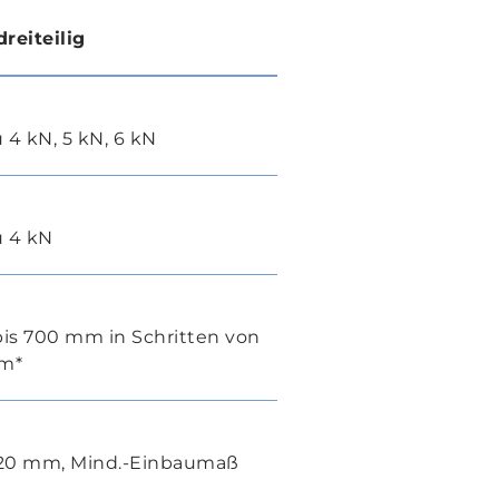
dreiteilig
u 4 kN, 5 kN, 6 kN
u 4 kN
is 700 mm in Schritten von
m*
120 mm, Mind.-Einbaumaß