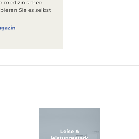
en medizinischen
bieren Sie es selbst
agazin
Leise &
leistungsstark