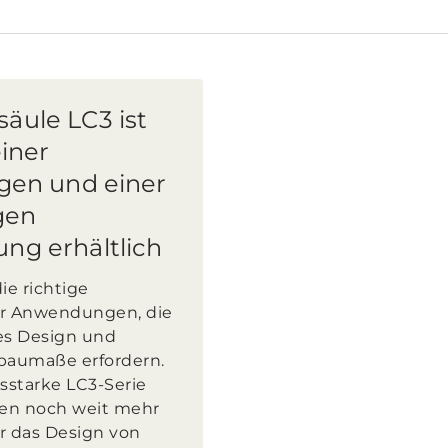
äule LC3 ist
einer
igen und einer
igen
ng erhältlich
ie richtige
ür Anwendungen, die
es Design und
baumaße erfordern.
gsstarke LC3-Serie
nen noch weit mehr
r das Design von