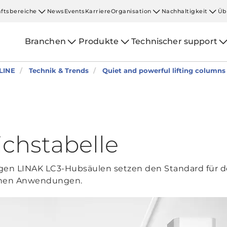
ftsbereiche
News
Events
Karriere
Organisation
Nachhaltigkeit
Üb
Branchen
Produkte
Technischer support
LINE
Technik & Trends
Quiet and powerful lifting column
ichstabelle
ligen LINAK LC3-Hubsäulen setzen den Standard für d
schen Anwendungen.