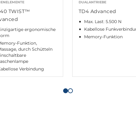
IENELEMENTE
DUALANTRIEBE
40 TWIST™
TD4 Advanced
vanced
Max. Last: 5.500 N
Kabellose Funkverbind
Einzigartige ergonomische
Form
Memory-Funktion
Memory-Funktion,
assage, durch Schütteln
inschaltbare
Taschenlampe
Kabellose Verbindung