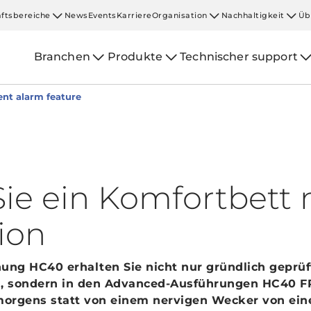
ftsbereiche
News
Events
Karriere
Organisation
Nachhaltigkeit
Üb
Branchen
Produkte
Technischer support
ent alarm feature
e ein Komfortbett mi
ion
ng HC40 erhalten Sie nicht nur gründlich geprüf
n, sondern in den Advanced-Ausführungen HC4
 morgens statt von einem nervigen Wecker von ei