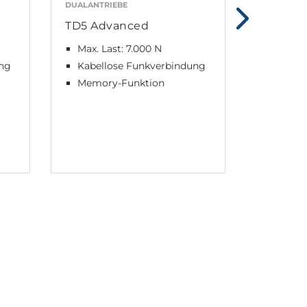
DUALANTRIEBE
ZUBEHÖR
TD5 Advanced
Massag
Max. Last: 7.000 N
Extern
ung
Kabellose Funkverbindung
Für Ad
Memory-Funktion