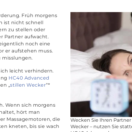
orderung. Früh morgens
 ist nicht schnell
n zu stellen oder
r Partner aufwacht.
 eigentlich noch eine
or er aufstehen muss.
g misslungen.
ich leicht verhindern.
ung
HC40 Advanced
en „
stillen Wecker
“*
ach. Wenn sich morgens
haltet, hört man
der Massagemotoren, die
Wecken Sie Ihren Partner
en kneten, bis sie wach
Wecker – nutzen Sie statt