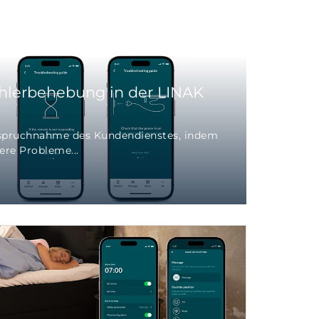
ehlerbehebung in der LINAK
nspruchnahme des Kundendienstes, indem
ere Probleme...