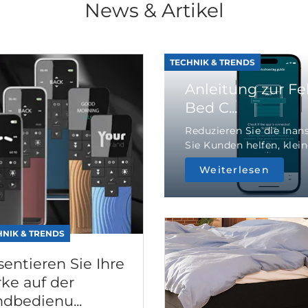
News & Artikel
TECHNIK & TRENDS
Anleitung zur F
Bed C...
Reduzieren Sie die Ina
Sie Kunden helfen, klein
Weiterlesen
HNIK & TRENDS
sentieren Sie Ihre
ke auf der
dbedienu...