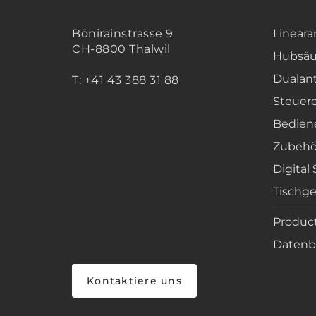
Bönirainstrasse 9
Lineara
CH-8800 Thalwil
Hubsäu
Dualan
T: +41 43 388 31 88
Steuer
Bedien
Zubehö
Digital
Tischge
Product
Datenbl
Kontaktiere uns