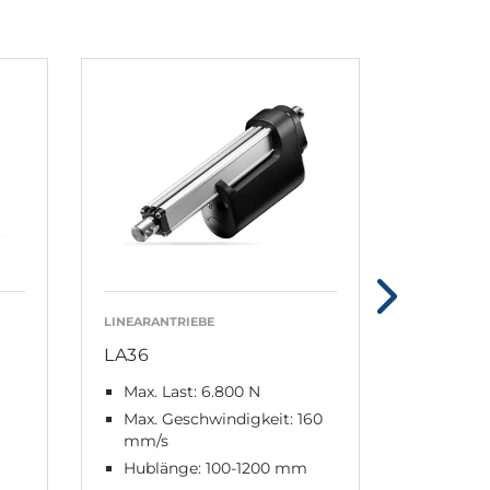
LINEARANTRIEBE
LINEARANT
LA36
LA37
Max. Last: 6.800 N
Max. La
Max. Geschwindigkeit: 160
Max. G
mm/s
10 mm
Hublänge: 100-1200 mm
Hublän