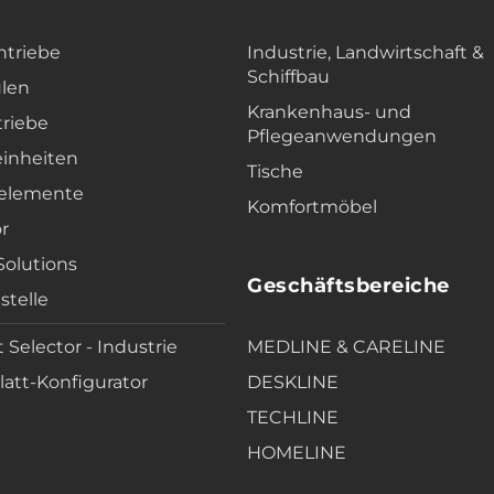
ntriebe
Industrie, Landwirtschaft &
Schiffbau
len
Krankenhaus- und
triebe
Pflegeanwendungen
einheiten
Tische
elemente
Komfortmöbel
r
 Solutions
Geschäftsbereiche
stelle
 Selector - Industrie
MEDLINE & CARELINE
att-Konfigurator
DESKLINE
TECHLINE
HOMELINE