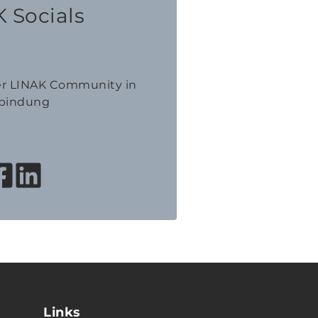
 Socials
der LINAK Community in
bindung
Links